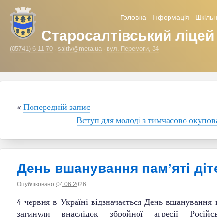
Головна
Інформація
Шкільн
Старосалтівський ліцей
(05741) 6-11-70
saltiv@meta.ua
вул. Перемоги, 34
«
Попередній запис
Вступ для молоді з тимчасово окупов
День вшанування пам’яті діт
Опубліковано
04.06.2026
|
Автор
saltiv
4 червня в Україні відзначається День вшанування па
загинули внаслідок збройної агресії Російсь