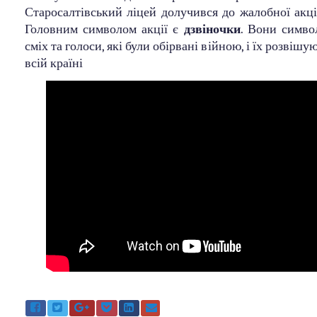
Старосалтівський ліцей долучився до жалобної акції
Головним символом акції є
дзвіночки
. Вони симво
сміх та голоси, які були обірвані війною, і їх розвішу
всій країні