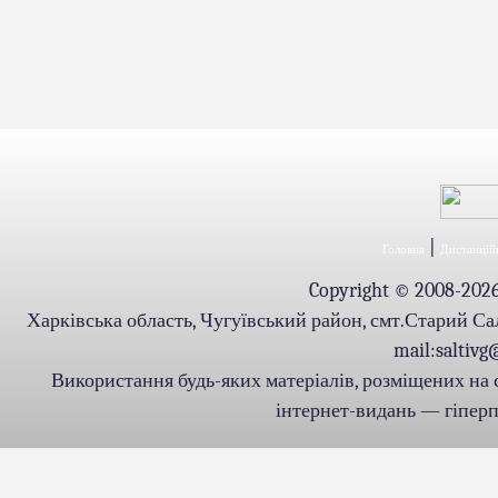
|
Головна
Дистанційн
Copyright © 2008-2026.
Харківська область, Чугуївський район, смт.Старий Салті
mail:saltiv
Використання будь-яких матеріалів, розміщених на 
інтернет-видань — гіперпо