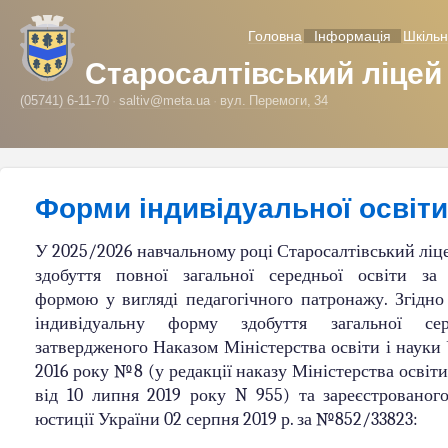
Головна
Інформація
Шкільн
Старосалтівський ліцей
(05741) 6-11-70
saltiv@meta.ua
вул. Перемоги, 34
Форми індивідуальної освіти
У 2025/2026 навчальному році Старосалтівський ліц
здобуття повної загальної середньої освіти за
формою у вигляді педагогічного патронажу. Згідн
індивідуальну форму здобуття загальної сер
затвердженого Наказом Міністерства освіти і науки 
2016 року №8 (у редакції наказу Міністерства освіти
від 10 липня 2019 року N 955) та зареєстрованого
юстиції України 02 серпня 2019 р. за №852/33823: