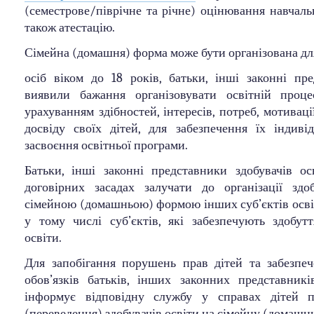
(семестрове/піврічне та річне) оцінювання навчаль
також атестацію.
Сімейна (домашня) форма може бути організована для
осіб віком до 18 років, батьки, інші законні пр
виявили бажання організовувати освітній проце
урахуванням здібностей, інтересів, потреб, мотиваці
досвіду своїх дітей, для забезпечення їх індиві
засвоєння освітньої програми.
Батьки, інші законні представники здобувачів о
договірних засадах залучати до організації здо
сімейною (домашньою) формою інших суб’єктів освіт
у тому числі суб’єктів, які забезпечують здобут
освіти.
Для запобігання порушень прав дітей та забезпе
обов’язків батьків, інших законних представникі
інформує відповідну службу у справах дітей п
(переведення) здобувачів освіти на сімейну (домашн