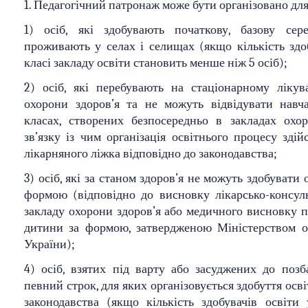
1. Педагогічний патронаж може бути організовано для
1) осіб, які здобувають початкову, базову сер
проживають у селах і селищах (якщо кількість здо
класі закладу освіти становить менше ніж 5 осіб);
2) осіб, які перебувають на стаціонарному лікув
охорони здоров’я та не можуть відвідувати навч
класах, створених безпосередньо в закладах охор
зв’язку із чим організація освітнього процесу здій
лікарняного ліжка відповідно до законодавства;
3) осіб, які за станом здоров’я не можуть здобувати 
формою (відповідно до висновку лікарсько-консуль
закладу охорони здоров’я або медичного висновку п
дитини за формою, затвердженою Міністерством о
України);
4) осіб, взятих під варту або засуджених до позб
певний строк, для яких організовується здобуття осві
законодавства (якщо кількість здобувачів освіти 