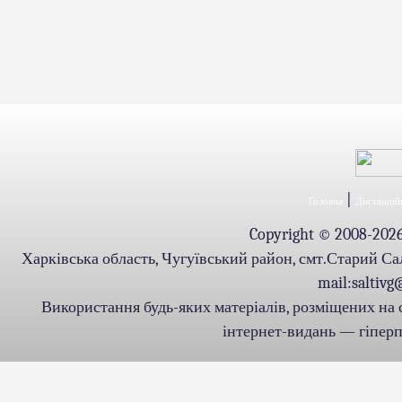
|
Головна
Дистанційн
Copyright © 2008-2026.
Харківська область, Чугуївський район, смт.Старий Салті
mail:saltiv
Використання будь-яких матеріалів, розміщених на 
інтернет-видань — гіперпо