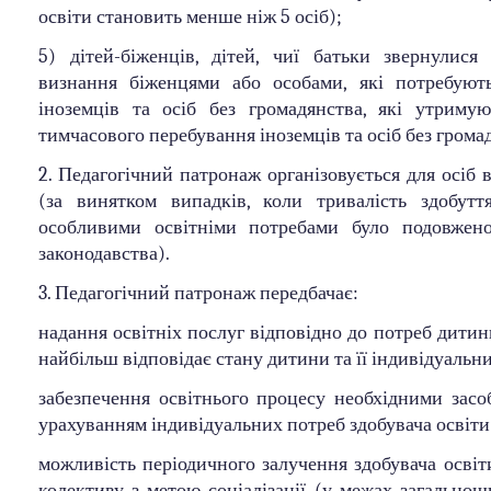
освіти становить менше ніж 5 осіб);
5) дітей-біженців, дітей, чиї батьки звернулися
визнання біженцями або особами, які потребують
іноземців та осіб без громадянства, які утриму
тимчасового перебування іноземців та осіб без грома
2. Педагогічний патронаж організовується для осіб в
(за винятком випадків, коли тривалість здобутт
особливими освітніми потребами було подовжено
законодавства).
3. Педагогічний патронаж передбачає:
надання освітніх послуг відповідно до потреб дитини
найбільш відповідає стану дитини та її індивідуаль
забезпечення освітнього процесу необхідними засо
урахуванням індивідуальних потреб здобувача освіти
можливість періодичного залучення здобувача освіт
колективу з метою соціалізації (у межах загальнош