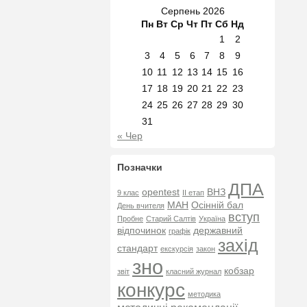
Серпень 2026
Пн
Вт
Ср
Чт
Пт
Сб
Нд
1
2
3
4
5
6
7
8
9
10
11
12
13
14
15
16
17
18
19
20
21
22
23
24
25
26
27
28
29
30
31
« Чер
Позначки
ДПА
opentest
ВНЗ
9 клас
ІІ етап
МАН
Осінній бал
День вчителя
вступ
Пробне
Старий Салтів
Україна
відпочинок
державний
графік
захід
стандарт
екскурсія
закон
зно
кобзар
звіт
класний журнал
конкурс
методика