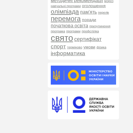
методичні рекомендації
мороз
оголошення
навчальні програми
олімпіада
пам'ять
перелік
перемога
поради
початкова освіта
призупинення
програма
програми
профспілка
свято
сертифікат
спорт
умови
терміново
фізика
інформатика