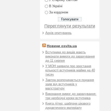
У Старому Салтові
В Україні
За кордоном
Переглянути результати
Архів опитуваннь
Новини osvita.ua
Вступники до вишів мають
виконати вимоги до зарахування
до 11 серпня
У МОН заявили про зростання
кількості вступників майже на 40
тисяч
Завтра розпочинається подання
заяв від вступників у
магістратуру
Виконання вимог до зарахування:
три необхідні кроки вступника
Книга літер: шаблони цікавого
дидактичного матеріалу