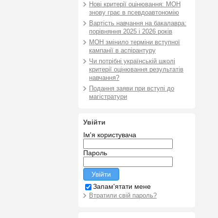
Нові критерії оцінювання: МОН
знову грає в псевдоавтономію
Вартість навчання на бакалавра:
порівняння 2025 і 2026 років
МОН змінило терміни вступної
кампанії в аспірантуру
Чи потрібні українській школі
критерії оцінювання результатів
навчання?
Подання заяви при вступі до
магістратури
Увійти
Ім'я користувача
Пароль
Запам'ятати мене
Втратили свій пароль?