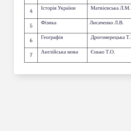
Історія України
Матвієвська Л.М.
4
Фізика
Лисаченко Л.В.
5
Географія
Дрогомерецька Т.
6
Англійська мова
Єнько Т.О.
7