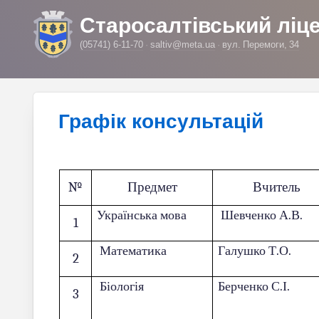
Старосалтівський ліц
(05741) 6-11-70
saltiv@meta.ua
вул. Перемоги, 34
Графік консультацій
№
Предмет
Вчитель
Українська мова
Шевченко А.В.
1
Математика
Галушко Т.О.
2
Біологія
Берченко С.І.
3