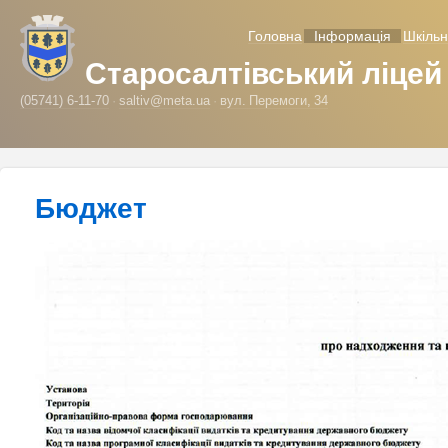
Головна
Інформація
Шкільн
Старосалтівський ліцей
(05741) 6-11-70
saltiv@meta.ua
вул. Перемоги, 34
Бюджет