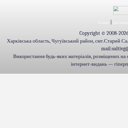
|
Головна
Дистанційн
Copyright © 2008-2026.
Харківська область, Чугуївський район, смт.Старий Салті
mail:saltiv
Використання будь-яких матеріалів, розміщених на 
інтернет-видань — гіперпо