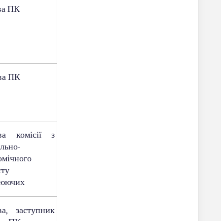
ва ПК
ва ПК
ва комісії з
ально-
омічного
сту
юючих
ва, заступник