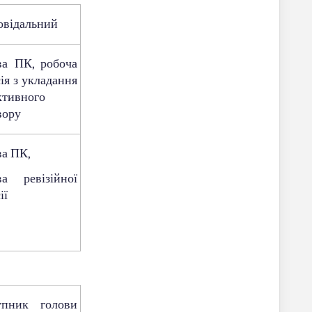
овідальний
ва ПК, робоча
ія з укладання
ктивного
вору
ва ПК,
ва ревізійної
ії
упник голови