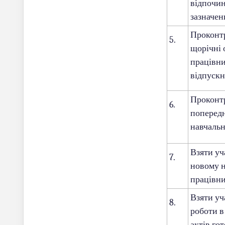
відпочин
зазначен
Проконтр
5.
щорічні 
працівни
відпускн
Проконт
6.
поперед
навчальн
Взяти уч
7.
новому н
працівни
Взяти уч
8.
роботи в
актів гот