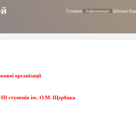
ей
Головна
Інформація
Шкільні буд
ової організації
ІІІ ступенів ім.. О.М. Щербака