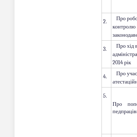
Про робот
2.
контролю 
законодав
Про хід в
3.
адміністр
2014 рік
Про участ
4.
атестаційн
5.
Про поп
педпраців