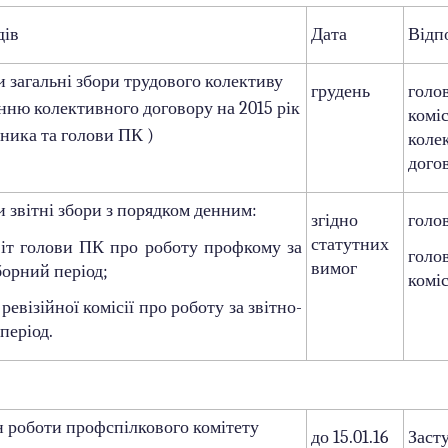
дів
Дата
Відп
загальні збори трудового колективу
грудень
голо
нню колективного договору на 2015 рік
коміс
вника та голови ПК )
коле
дого
звітні збори з порядком денним:
згідно
голо
статутних
олови ПК про роботу профкому за
голо
вимог
борний період;
коміс
візійної комісії про роботу за звітно-
період.
роботи профспілкового комітету
до 15.01.16
Заст