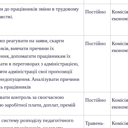
и до працівників зміни в трудовому
Постійно
Комісія
встві.
економ
о реагувати на заяви, скарги
Постійно
Комісі
иків, вивчати причини їх
економ
ння, допомагати працівникам їх
ати в переговорах з адміністрацією,
ти адміністрації свої пропозиції
 недопущення. Аналізувати причини
нь працівників
вати контроль за своєчасною
Постійно
Комісія
 заробітної плати, доплат, премій
економ
 систему розподілу педагогічного
Травень-
Комісі