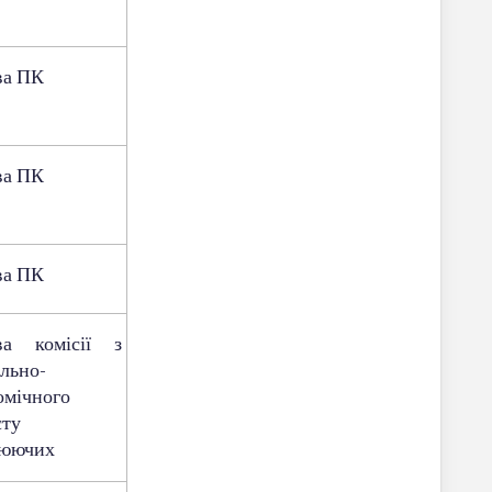
ва ПК
ва ПК
ва ПК
ва комісії з
ально-
омічного
сту
юючих