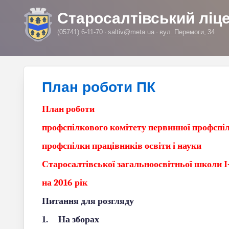
Старосалтівський ліц
(05741) 6-11-70
saltiv@meta.ua
вул. Перемоги, 34
План роботи ПК
План роботи
профспілкового комітету первинної профспілк
профспілки працівників освіти і науки
Старосалтівської загальноосвітньої школи І-
на 2016 рік
Питання для розгляду
1.
На зборах