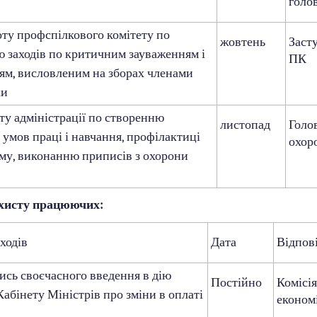
голо
у профспілкового комітету по
жовтень
Заст
 заходів по критичним зауваженням і
ПК
ям, висловленим на зборах членами
ки
у адміністрації по створенню
листопад
Голо
 умов праці і навчання, профілактиці
охор
му, виконанню приписів з охорони
захисту працюючих:
ходів
Дата
Відпов
ись своєчасного введення в дію
Постійно
Комісі
абінету Міністрів про зміни в оплаті
економ