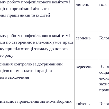
ну роботу профспілкового комітету і
липень
голо
ції по організації літнього
ня працівників та їх дітей
ну роботу профспілкового комітету і
серпень
Голо
ації по створенню належних умов праці
ку при підготовці закладу до нового
го року
нення контролю за дотриманням
вересень
Голо
цією норм оплати і праці та
соці
ного заохочення
екон
захи
прац
ізацію і проведення звітно-виборних
квітень
Голо