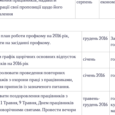
ження працівників, надавати
серпень
економ
рації свої пропозиції щодо його
алення
план роботи профкому на 2016 рік,
грудень 2016
З
ти на засіданні профкому.
г
 графік щорічних основних відпусток
січень
г
ків на 2016 рік
ролювати проведення повторних
січень 2016
г
ажів з охорони праці з працівниками,
я приписів із зазначеного питання.
вати поздоровлення працівників з
травень-
го
 1 Травня, 9 Травня, Днем працівників
грудень 2016
ку
Новорічними святами. Провести вечори
ма