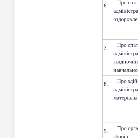
Про спіль
6.
адміністра
оздоровлен
Про спіль
7.
адміністр
і відпочин
навчально
Про здійс
8.
адміністра
матеріаль
Про орган
9.
зборів