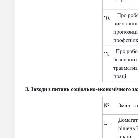
Про робот
10.
виконанню
пропозиці
профспіл
Про робот
11.
безпечних
травматиз
праці
3. Заходи з питань соціально-економічного 
№
Зміст за
Домагат
1.
рішень К
праці.