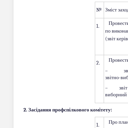
№
Зміст захо
Провести 
1.
по викона
(звіт кері
Провести 
2.
– звіт г
звітно-ви
– звіт ре
виборний 
2. Засідання профспілкового комітету:
Про план 
1.