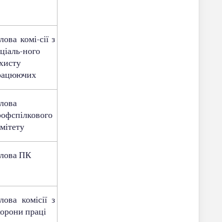
лова комі-сії з
ціаль-ного
хисту
рацюючих
лова
рофспілкового
мітету
олова ПК
лова комісії з
орони праці