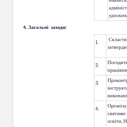
наванта
адмініст
удоскон
4. Загальні заходи:
Скласти 
1.
затверди
Погодити
2.
працівни
Проконт
3.
інструкт
виконанн
Організу
4.
святами:
освіти, 