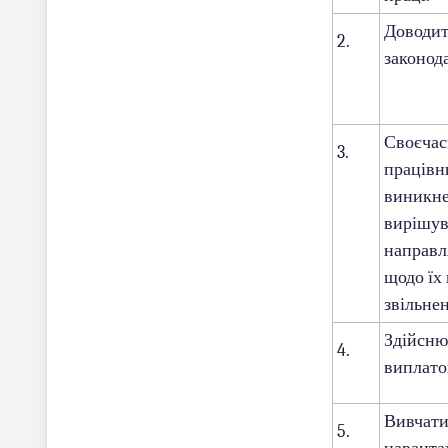
Доводит
2.
законода
Своєчасн
3.
працівн
виникне
вирішув
направля
щодо їх
звільне
Здійсню
4.
виплатою
Вивчати
5.