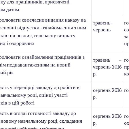
ку для працівників, присвячені
им датам
олювати своєчасне видання наказу на
травень-
го
основні відпустки, ознайомлення з ним
червень
со
ків під розпис, своєчасну виплату
за
их і оздоровчих
п
ролювати ознайомлення працівників з
травень –
го
нім педнавантаженням на новий
червень 2016
п
ий рік
р.
ко
асть у перевірці закладу до роботи в
серпень 2016
г
авчальному році, оцінці участі
р.
ків в цій роботі
асть в огляді готовності закладу до
серпень 2016
го
 новому навчальному році, складання
р.
ох
овності кабінетів, майстерень,