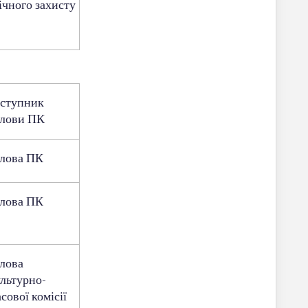
ічного захисту
аступник
олови ПК
олова ПК
олова ПК
лова
льтурно-
сової комісії