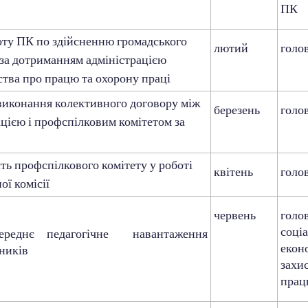
ПК
у ПК по здійсненню громадського
лютий
голо
за дотриманням адміністрацією
ства про працю та охорону праці
иконання колективного договору між
березень
голо
ацією і профспілковим комітетом за
ь профспілкового комітету у роботі
квітень
голо
ої комісії
червень
голо
соці
ереднє педагогічне навантаження
екон
ників
захи
прац