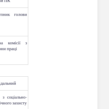
ви ПК
упник голови
ва комісії з
они праці
ідальний
я з соціально-
ічного захисту