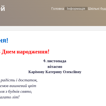
ей
Головна
Інформація
Шкільні буд
ня!
З Днем народження!
4 листопада
вітаємо
Карімову Катерину Олексіївну
, радість і достаток,
емов вишневий цвіт
ля з буднів свято,
багато літ!