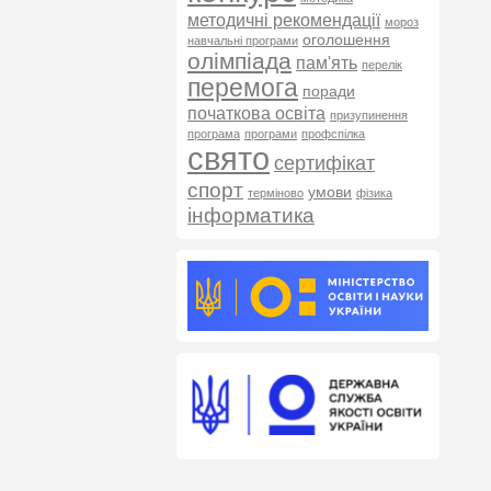
методичні рекомендації
мороз
оголошення
навчальні програми
олімпіада
пам'ять
перелік
перемога
поради
початкова освіта
призупинення
програма
програми
профспілка
свято
сертифікат
спорт
умови
терміново
фізика
інформатика