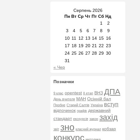
Серпень 2026
Пн
Вт
Ср
Чт
Пт
Сб
Нд
1
2
3
4
5
6
7
8
9
10
11
12
13
14
15
16
17
18
19
20
21
22
23
24
25
26
27
28
29
30
31
« Чер
Позначки
ДПА
opentest
ВНЗ
9 клас
ІІ етап
МАН
Осінній бал
День вчителя
вступ
Пробне
Старий Салтів
Україна
відпочинок
державний
графік
захід
стандарт
екскурсія
закон
зно
кобзар
звіт
класний журнал
конкурс
методика