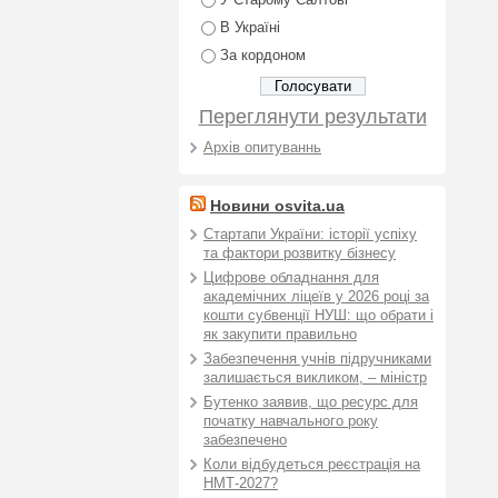
У Старому Салтові
В Україні
За кордоном
Переглянути результати
Архів опитуваннь
Новини osvita.ua
Стартапи України: історії успіху
та фактори розвитку бізнесу
Цифрове обладнання для
академічних ліцеїв у 2026 році за
кошти субвенції НУШ: що обрати і
як закупити правильно
Забезпечення учнів підручниками
залишається викликом, – міністр
Бутенко заявив, що ресурс для
початку навчального року
забезпечено
Коли відбудеться реєстрація на
НМТ-2027?