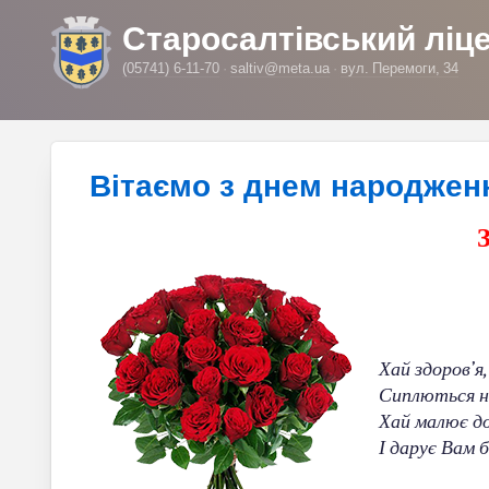
Старосалтівський ліц
(05741) 6-11-70
saltiv@meta.ua
вул. Перемоги, 34
Вітаємо з днем народжен
Хай здоров’я
Сиплються н
Хай малює до
І дарує Вам 