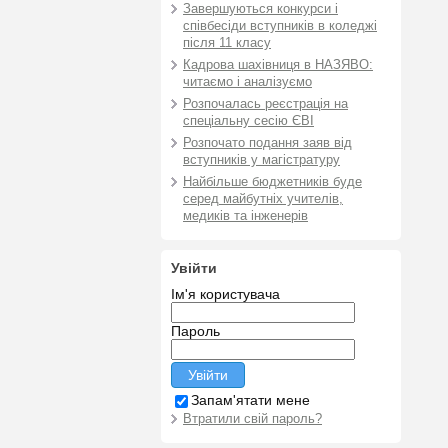
Завершуються конкурси і
співбесіди вступників в коледжі
після 11 класу
Кадрова шахівниця в НАЗЯВО:
читаємо і аналізуємо
Розпочалась реєстрація на
спеціальну сесію ЄВІ
Розпочато подання заяв від
вступників у магістратуру
Найбільше бюджетників буде
серед майбутніх учителів,
медиків та інженерів
Увійти
Ім'я користувача
Пароль
Запам'ятати мене
Втратили свій пароль?