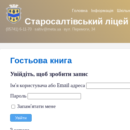
Головна
Інформація
Шкільн
Старосалтівський ліцей
(05741) 6-11-70
saltiv@meta.ua
вул. Перемоги, 34
Гостьова книга
Увійдіть, щоб зробити запис
Ім'я користувача або Email адреса
Пароль
Запам'ятати мене