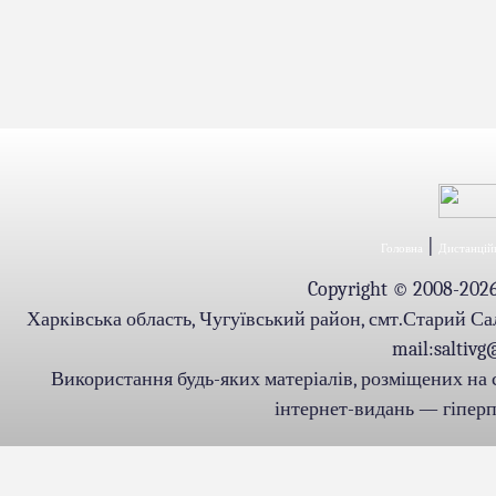
|
Головна
Дистанційн
Copyright © 2008-2026.
Харківська область, Чугуївський район, смт.Старий Салті
mail:saltiv
Використання будь-яких матеріалів, розміщених на 
інтернет-видань — гіперпо