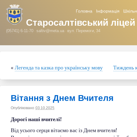
Головна
Інформація
Шкільн
Старосалтівський ліцей
(05741) 6-11-70
saltiv@meta.ua
вул. Перемоги, 34
«
Легенда та казка про українську мову
Тиждень к
Вітання з Днем Вчителя
Опубліковано
03.10.2025
|
Автор
saltiv
Дорогі наші вчителі!
Від усього серця вітаємо вас із Днем вчителя!