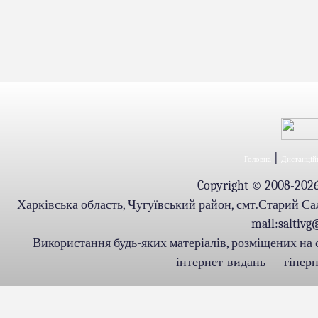
|
Головна
Дистанційн
Copyright © 2008-2026.
Харківська область, Чугуївський район, смт.Старий Салті
mail:saltiv
Використання будь-яких матеріалів, розміщених на 
інтернет-видань — гіперпо