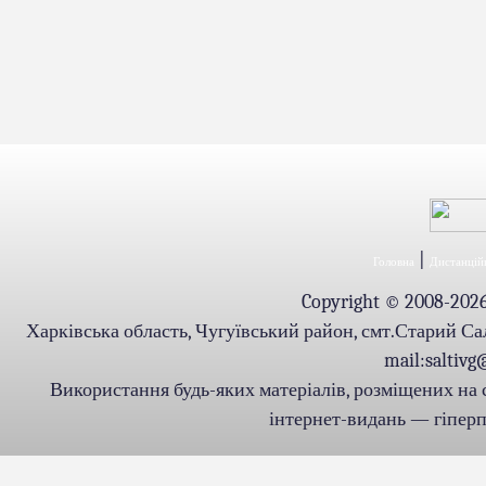
|
Головна
Дистанційн
Copyright © 2008-2026.
Харківська область, Чугуївський район, смт.Старий Салті
mail:saltiv
Використання будь-яких матеріалів, розміщених на 
інтернет-видань — гіперпо