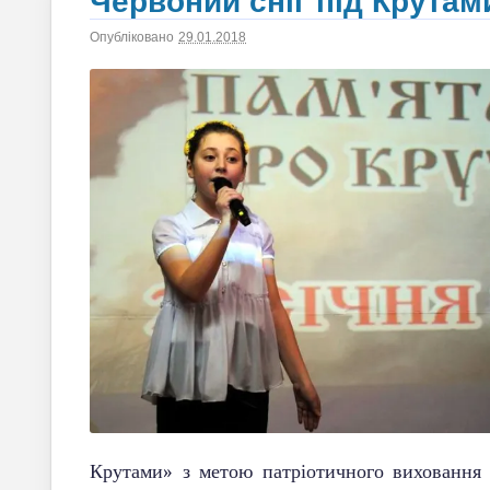
Червоний сніг під Крутам
Опубліковано
29.01.2018
|
Автор
saltiv
Крутами» з метою патріотичного виховання у