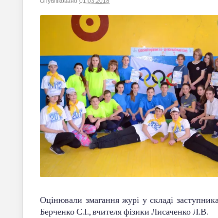
Опубліковано
01.03.2018
|
Автор
saltiv
Оцінювали змагання журі у складі заступника
Берченко С.І., вчителя фізики Лисаченко Л.В.