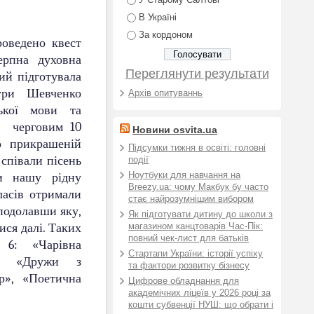
У Старому Салтові
В Україні
За кордоном
роведено квест
ерпна духовна
Переглянути результати
ий підготувала
атури Шевченко
Архів опитуваннь
ської мови та
з черговим 10
Новини osvita.ua
о прикрашеній
Підсумки тижня в освіті: головні
 співали пісень
події
ми нашу рідну
Ноутбуки для навчання на
Breezy.ua: чому Макбук бу часто
ласів отримали
стає найрозумнішим вибором
подолавши яку,
Як підготувати дитину до школи з
ися далі. Таких
магазином канцтоварів Час-Пік:
повний чек-лист для батьків
 6: «Чарівна
Стартапи України: історії успіху
я», «Дружи з
та фактори розвитку бізнесу
р», «Поетична
Цифрове обладнання для
академічних ліцеїв у 2026 році за
кошти субвенції НУШ: що обрати і