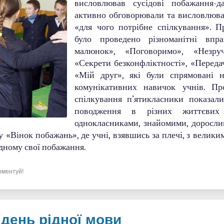
висловлював сусідові побажання-
активно обговорювали та висловлюва
«для чого потрібне спілкування». П
було проведено різноманітні впра
малюнок», «Поговоримо», «Незру
«Секрети безконфліктності», «Передач
«Мій друг», які були спрямовані 
комунікативних навичок учнів. Пр
спілкування п’ятикласники показал
поводження в різних життєвих
однокласниками, знайомими, доросли
«Вінок побажань», де учні, взявшись за плечі, з велики
дному свої побажання.
оментуй!
день рідної мови