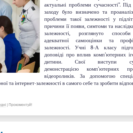
актуальні проблеми сучасності”. Під
заходу було визначено та проаналі
проблеми такої залежності у підліт
причини її появи, симтоми та наслідк
залежності, розглянуто способ
адекватної самооцінки та профі
залежності. Учні 8-А класу підго
доповіді про вплив комп’ютерних іг
дитини. Свої виступи супр
демонстрацією комп’ютерних пр
відеороликів. За допомогою спеці
ої та інтернет-залежності в самого себе та зробити відпо
удні
| Прокоментуй!