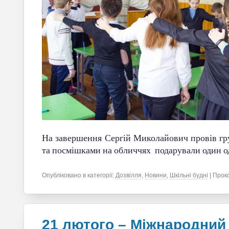
На завершення Сергій Миколайович провів гру 
та посмішками на обличчях подарували один о
Опубліковано в категорії:
Дозвілля
,
Новини
,
Шкільні будні
| Прок
21 лютого – Міжнародний 