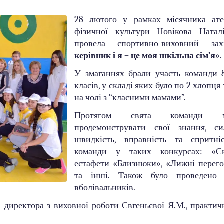
28 лютого у рамках місячника атес
фізичної культури Новікова Натал
провела спортивно-виховний за
керівник і я – це моя шкільна сім’я
».
У змаганнях брали участь команди 8-
класів, у складі яких було по 2 хлопця
на чолі з “класними мамами”.
Протягом свята команди 
продемонструвати свої знання, си
швидкість, вправність та спритніс
команди у таких конкурсах: «Ск
естафети «Близнюки», «Лижні перего
та інші. Також було проведено 
вболівальників.
 директора з виховної роботи Євгеньєвої Я.М., практич