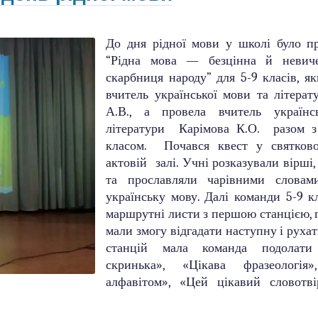
До дня рідної мови у школі було п
“Рідна мова — безцінна й невич
скарбниця народу” для 5-9 класів, як
вчитель української мови та літер
А.В., а провела вчитель україн
літератури Карімова К.О. разом 
класом. Почався квест у святков
актовій залі. Учні розказували вірші,
та прославляли чарівними слова
українську мову. Далі команди 5-9 к
маршрутні листи з першою станцією, 
мали змогу відгадати наступну і рухат
станцій мала команда подолати
скринька», «Цікава фразеологі
алфавітом», «Цей цікавий словотві