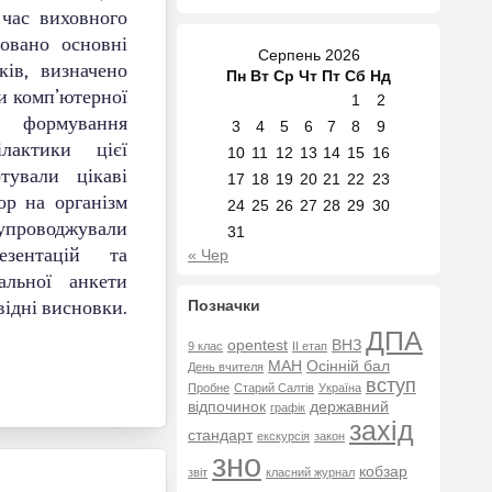
 час виховного
зовано основні
Серпень 2026
ків, визначено
Пн
Вт
Ср
Чт
Пт
Сб
Нд
и комп’ютерної
1
2
и формування
3
4
5
6
7
8
9
лактики цієї
10
11
12
13
14
15
16
тували цікаві
17
18
19
20
21
22
23
ор на організм
24
25
26
27
28
29
30
оводжували
31
езентацій та
« Чер
альної анкети
відні висновки.
Позначки
ДПА
opentest
ВНЗ
9 клас
ІІ етап
МАН
Осінній бал
День вчителя
вступ
Пробне
Старий Салтів
Україна
відпочинок
державний
графік
захід
стандарт
екскурсія
закон
зно
кобзар
звіт
класний журнал