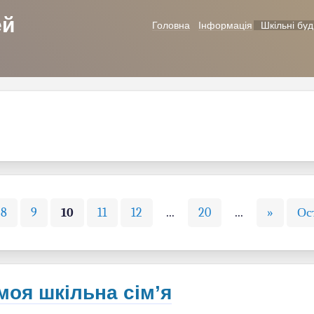
ей
Головна
Інформація
Шкільні буд
8
9
10
11
12
...
20
...
»
Ос
 моя шкільна сім’я