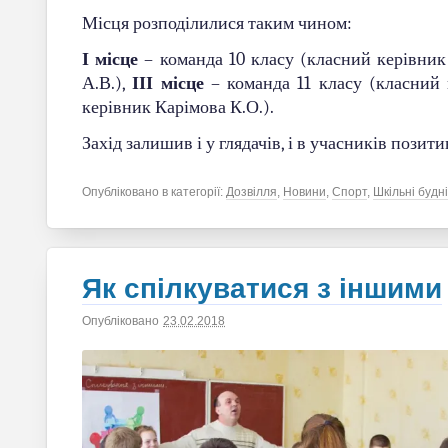
Місця розподілилися таким чином:
І місце
– команда 10 класу (класний керівник
А.В.),
ІІІ місце
– команда 11 класу (класний 
керівник Карімова К.О.).
Захід залишив і у глядачів, і в учасників позити
Опубліковано в категорії:
Дозвілля
,
Новини
,
Спорт
,
Шкільні будні
Як спілкуватися з іншими
Опубліковано
23.02.2018
|
Автор
saltiv