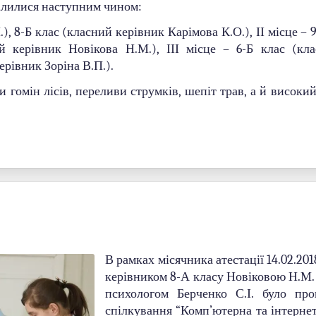
ділилися наступним чином:
), 8-Б клас (класний керівник Карімова К.О.), ІІ місце – 
й керівник Новікова Н.М.), ІІІ місце – 6-Б клас (кл
ерівник Зоріна В.П.).
и гомін лісів, переливи струмків, шепіт трав, а й високи
В рамках місячника атестації 14.02.20
керівником 8-А класу Новіковою Н.М.
психологом Берченко С.І. було про
спілкування “Комп’ютерна та інтернет