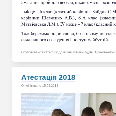
Змагання пройшло весело, цікаво, місця розпо
І місце – 5 клас (класний керівник Байдик С.М.
керівник Шевченко А.В.), 8-А клас (класни
Матвієвська Л.М.), IV місце – 7 клас (класний к
Тож бережімо рідне слово, бо в ньому не тільк
сила нашого сьогодення і поступ майбутній.
Опубліковано в категорії:
Дозвілля
,
Шкільні будні
| Прокоментуй!
Атестація 2018
Опубліковано
15.02.2018
|
Автор
saltiv