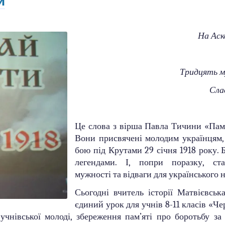
и
На Аск
Тридцять му
Сла
Це слова з вірша Павла Тичини «Пам’
Вони присвячені молодим українцям, 
бою під Крутами 29 січня 1918 року. 
легендами. І, попри поразку, ст
мужності та відваги для українського 
Сьогодні вчитель історії Матвієвськ
єдиний урок для учнів 8-11 класів «Че
чнівської молоді, збереження пам’яті про боротьбу за