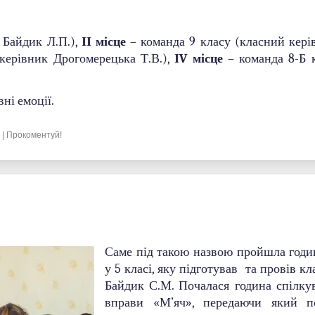
 Байдик Л.П.),
ІІ місце
– команда 9 класу (класний кер
керівник Дрогомерецька Т.В.),
ІV місце
– команда 8-Б 
вні емоції.
| Прокоментуй!
Саме під такою назвою пройшла годи
у 5 класі, яку підготував та провів к
Байдик С.М. Почалася година спілкув
вправи «М’яч», передаючи який 