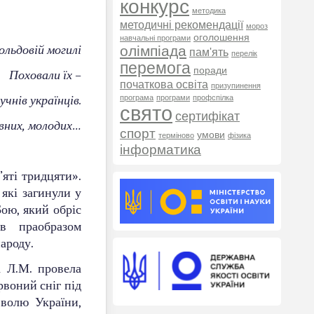
конкурс
методика
методичні рекомендації
мороз
оголошення
навчальні програми
ольдовій могилі
олімпіада
пам'ять
перелік
перемога
поради
Поховали їх –
початкова освіта
призупинення
чнів українців.
програма
програми
профспілка
свято
сертифікат
вних, молодих…
спорт
умови
терміново
фізика
інформатика
яті тридцяти».
які загинули у
Бою, який обріс
ав праобразом
народу.
а Л.М. провела
рвоний сніг під
 волю України,