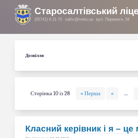
Старосалтівський ліц
(05741) 6-11-70
saltiv@meta.ua
вул. Перемоги, 34
Дозвілля
Сторінка 10 із 28
« Перша
«
...
Класний керівник і я – це