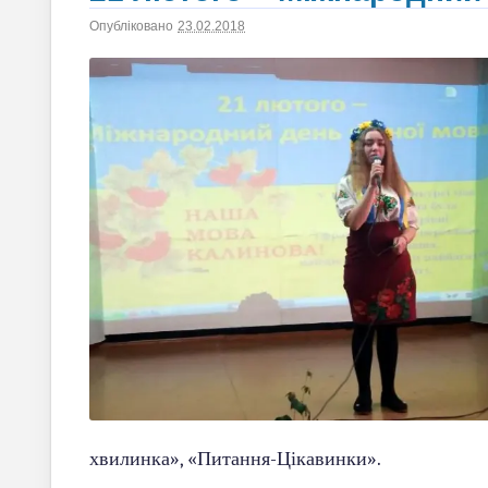
Опубліковано
23.02.2018
|
Автор
saltiv
хвилинка», «Питання-Цікавинки».