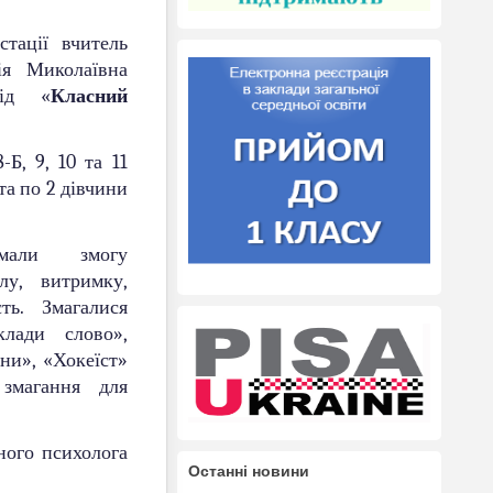
тації вчитель
ія Миколаївна
хід «
Класний
Б, 9, 10 та 11
 та по 2 дівчини
мали змогу
лу, витримку,
ть. Змагалися
лади слово»,
ни», «Хокеїст»
змагання для
ного психолога
Останні новини